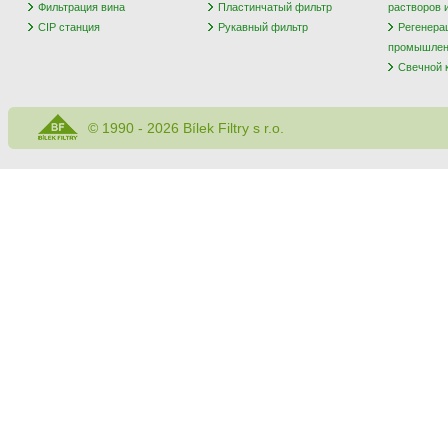
Фильтрация вина
Пластинчатый фильтр
растворов 
CIP станция
Рукавный фильтр
Регенера
промышлен
Свечной 
© 1990 - 2026 Bílek Filtry s r.o.