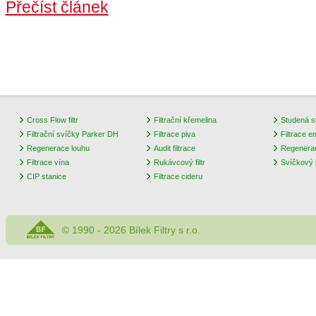
Přečíst článek
Cross Flow filtr
Filtrační křemelina
Studená st
Filtrační svíčky Parker DH
Filtrace piva
Filtrace e
Regenerace louhu
Audit filtrace
Regenera
Filtrace vína
Rukávcový filtr
Svíčkový k
CIP stanice
Filtrace cideru
© 1990 - 2026 Bílek Filtry s r.o.