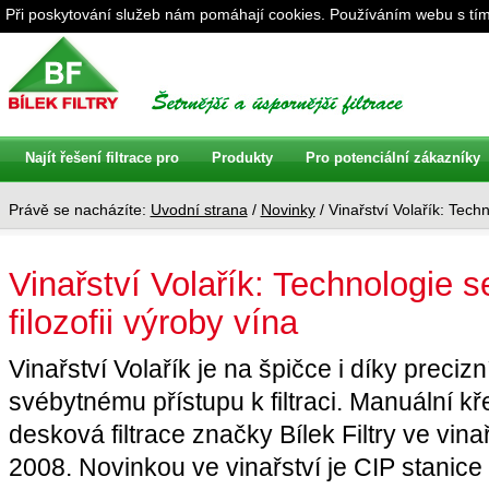
Při poskytování služeb nám pomáhají cookies. Používáním webu s tím
Najít řešení filtrace pro
Produkty
Pro potenciální zákazníky
Právě se nacházíte:
Uvodní strana
/
Novinky
/ Vinařství Volařík: Techn
Vinařství Volařík: Technologie s
filozofii výroby vína
Vinařství Volařík je na špičce i díky precizn
svébytnému přístupu k filtraci. Manuální kř
desková filtrace značky Bílek Filtry ve vina
2008. Novinkou ve vinařství je CIP stanice