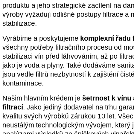
produktu a jeho strategické zacílení na dan
výroby vyžadují odlišné postupy filtrace a 
stabilizace.
Vyrábíme a poskytujeme
komplexní řadu f
všechny potřeby filtračního procesu od moš
stabilizaci vín před láhvováním, až po filt
jako je voda a plyny. Také dodáváme sanita
jsou vedle filtrů nezbytností k zajištění či
kontaminace.
Našim hlavním krédem je
šetrnost k vínu 
filtrací
. Jako jediný dodavatel na trhu gara
kvalitu svých výrobků zárukou 10 let. Vše
neustálým technologickým vývojem, který j