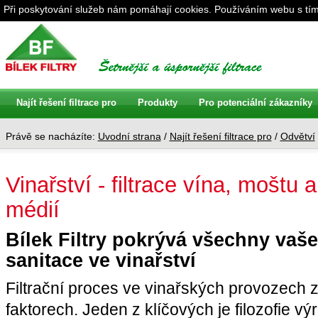
Při poskytování služeb nám pomáhají cookies. Používáním webu s tím
Najít řešení filtrace pro
Produkty
Pro potenciální zákazníky
Právě se nacházíte:
Uvodní strana
/
Najít řešení filtrace pro
/
Odvětví
Vinařství - filtrace vína, moštu
médií
Bílek Filtry pokrývá všechny vaše 
sanitace ve vinařství
Filtrační proces ve vinařských provozech 
faktorech. Jeden z klíčových je filozofie vý