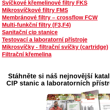
Svíčkové křemelinové filtry FKS
Mikrosvíčkové filtry FMS
Membránové filtry – crossflow FCW
Multi-funkční filtry
(F3,F4)
Sanitační cip stanice
Testovací a laboratorní přístroje
Mikrosvíčky - filtrační svíčky (cartridge)
Filtrační křemelina
Stáhněte si náš nejnovější katal
CIP stanic a laboratorních přístr