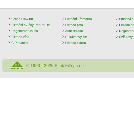
Cross Flow filtr
Filtrační křemelina
Studená st
Filtrační svíčky Parker DH
Filtrace piva
Filtrace e
Regenerace louhu
Audit filtrace
Regenera
Filtrace vína
Rukávcový filtr
Svíčkový k
CIP stanice
Filtrace cideru
© 1990 - 2026 Bílek Filtry s r.o.