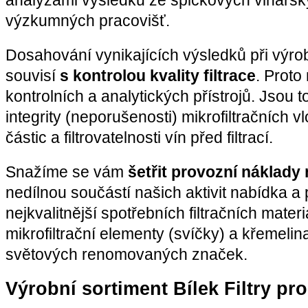
analýzami výsledků ze špičkových vinařsk
výzkumných pracovišť.
Dosahování vynikajících výsledků při výro
souvisí
s kontrolou kvality filtrace
. Proto
kontrolních a analytických přístrojů. Jsou t
integrity (neporušenosti) mikrofiltračních v
částic a filtrovatelnosti vín před filtrací.
Snažíme se vám
šetřit provozní náklady n
nedílnou součástí našich aktivit nabídka a 
nejkvalitnější spotřebních filtračních materi
mikrofiltrační elementy (svíčky) a křemelin
světových renomovaných značek.
Výrobní sortiment Bílek Filtry pro