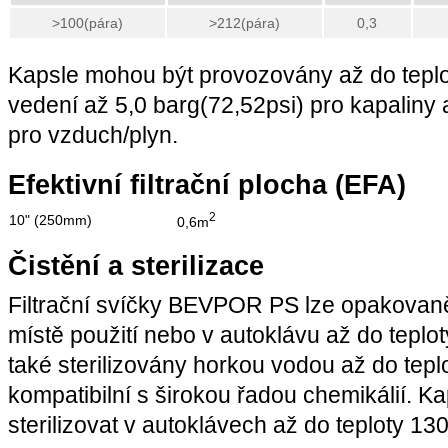
>100(pára)
>212(pára)
0,3
Kapsle mohou být provozovány až do teplo
vedení až 5,0 barg(72,52psi) pro kapaliny 
pro vzduch/plyn.
Efektivní filtrační plocha (EFA)
2
10" (250mm)
0,6m
Čistění a sterilizace
Filtrační svíčky BEVPOR PS lze opakovaně 
místě použití nebo v autoklávu až do teplo
také sterilizovány horkou vodou až do tepl
kompatibilní s širokou řadou chemikálií. K
sterilizovat v autoklávech až do teploty 13