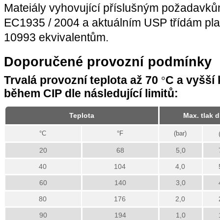
Mateiály vyhovující příslušným požadavků
EC1935 / 2004 a aktuálním USP třídám pla
10993 ekvivalentům.
Doporučené provozní podmínky
Trvalá provozní teplota až 70
C a vyšší
°
během CIP dle následující limitů:
Teplota
Max. tlak 
°C
°F
(bar)
20
68
5,0
40
104
4,0
60
140
3,0
80
176
2,0
90
194
1,0