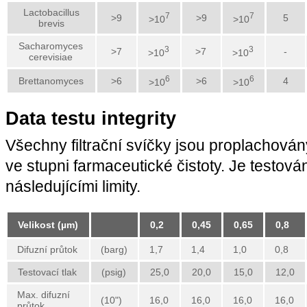
Lactobacillus
7
7
>9
>9
5
>10
>10
brevis
Sacharomyces
3
3
>7
>7
-
>10
>10
cerevisiae
6
6
Brettanomyces
>6
>6
4
>10
>10
Data testu integrity
Všechny filtrační svíčky jsou proplachov
ve stupni farmaceutické čistoty. Je testována
následujícími limity.
Velikost (µm)
0,2
0,45
0,65
0,8
Difuzní průtok
(barg)
1,7
1,4
1,0
0,8
Testovací tlak
(psig)
25,0
20,0
15,0
12,0
Max. difuzní
(10")
16,0
16,0
16,0
16,0
průtok