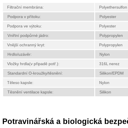
Filtrační membrána:
Polyethersulfon
Podpora v přítoku:
Polyester
Podpora ve výtoku:
Polyester
Vniřtní podpůrné jádro:
Polypropylen
Vnější ochranný kryt:
Polypropylen
Hrdlo/uzávěr:
Nylon
Vložky hrdla(v připadě potř.):
316L nerez
Standardní O-kroužky/těsnění:
Silikon/EPDM
Těleso kapsle:
Nylon
Těsnění ventilace kapsle:
Silikon
Potravinářská a biologická bezpe