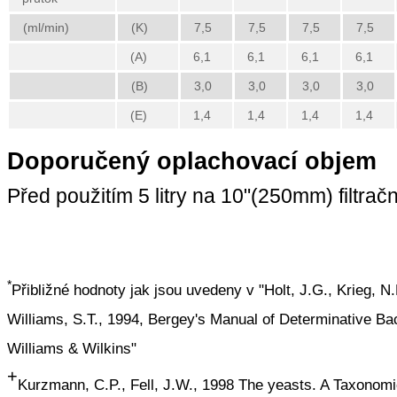
(ml/min)
(K)
7,5
7,5
7,5
7,5
(A)
6,1
6,1
6,1
6,1
(B)
3,0
3,0
3,0
3,0
(E)
1,4
1,4
1,4
1,4
Doporučený oplachovací objem
Před použitím 5 litry na 10"(250mm) filtrač
*
Přibližné hodnoty jak jsou uvedeny v "Holt, J.G., Krieg, N.R
Williams, S.T., 1994, Bergey's Manual of Determinative Bact
Williams & Wilkins"
+
Kurzmann, C.P., Fell, J.W., 1998 The yeasts. A Taxonomi