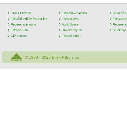
Cross Flow filtr
Filtrační křemelina
Studená st
Filtrační svíčky Parker DH
Filtrace piva
Filtrace e
Regenerace louhu
Audit filtrace
Regenera
Filtrace vína
Rukávcový filtr
Svíčkový k
CIP stanice
Filtrace cideru
© 1990 - 2026 Bílek Filtry s r.o.