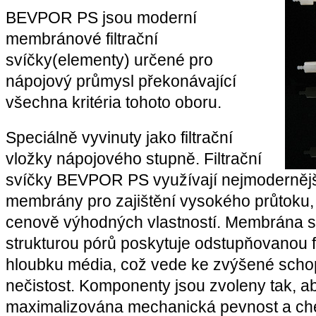
BEVPOR PS jsou moderní
membránové filtrační
svíčky(elementy) určené pro
nápojový průmysl překonávající
všechna kritéria tohoto oboru.
Speciálně vyvinuty jako filtrační
vložky nápojového stupně. Filtrační
svíčky BEVPOR PS využívají nejmodernějš
membrány pro zajištění vysokého průtoku, 
cenově výhodných vlastností. Membrána s
strukturou pórů poskytuje odstupňovanou fi
hloubku média, což vede ke zvýšené scho
nečistost. Komponenty jsou zvoleny tak, a
maximalizována mechanická pevnost a che