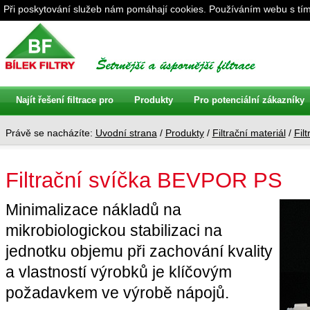
Při poskytování služeb nám pomáhají cookies. Používáním webu s tím
Najít řešení filtrace pro
Produkty
Pro potenciální zákazníky
Právě se nacházíte:
Uvodní strana
/
Produkty
/
Filtrační materiál
/
Fil
Filtrační svíčka BEVPOR PS
Minimalizace nákladů na
mikrobiologickou stabilizaci na
jednotku objemu při zachování kvality
a vlastností výrobků je klíčovým
požadavkem ve výrobě nápojů.