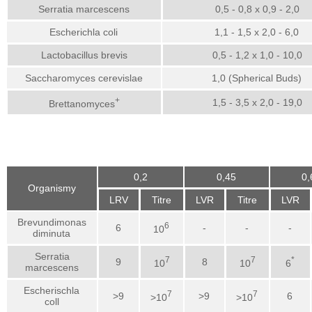
Serratia marcescens
0,5 - 0,8 x 0,9 - 2,0
Escherichla coli
1,1 - 1,5 x 2,0 - 6,0
Lactobacillus brevis
0,5 - 1,2 x 1,0 - 10,0
Saccharomyces cerevislae
1,0 (Spherical Buds)
+
1,5 - 3,5 x 2,0 - 19,0
Brettanomyces
0,2
0,45
0,
Organismy
LRV
Titre
LVR
Titre
LVR
Brevundimonas
6
6
-
-
-
10
diminuta
Serratia
7
7
*
9
8
10
10
6
marcescens
Escherischla
7
7
>9
>9
6
>10
>10
coll