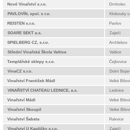
Nové Vinařství s.r.o.
Drnholec
PAVLOVÍN, spol. s r.o.
Klobouky u
REISTEN s.r.o.
Pavlov
SOARE SEKT a.s.
Zaječí
SPIELBERG CZ, s.r.o.
Archlebov
Střední Vinařská Škola Valtice
Valtice
Templářské sklepy s.r.o.
Čejkovice
VinaCZ s.r.o.
Dolní Boja
Vinařství František Mádl
Velké Bílov
VINAŘSTVÍ CHATEAU LEDNICE, a.s.
Lednice
Vinařství Mádl
Velké Bílov
Vinařství Skoupil
Velké Bílov
Vinařství Šabata
Rakvice
Vinařství U Kapličky s.r.o.
Zaječí