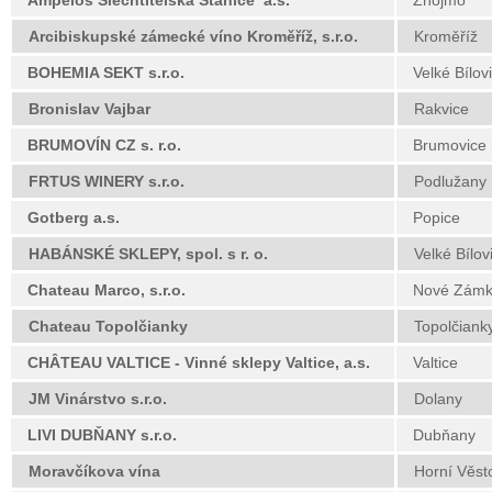
Ampelos Šlechtitelská Stanice a.s.
Znojmo
Arcibiskupské zámecké víno Kroměříž, s.r.o.
Kroměříž
BOHEMIA SEKT s.r.o.
Velké Bílov
Bronislav Vajbar
Rakvice
BRUMOVÍN CZ s. r.o.
Brumovice
FRTUS WINERY s.r.o.
Podlužany
Gotberg a.s.
Popice
HABÁNSKÉ SKLEPY, spol. s r. o.
Velké Bílov
Chateau Marco, s.r.o.
Nové Zámk
Chateau Topolčianky
Topolčiank
CHÂTEAU VALTICE - Vinné sklepy Valtice, a.s.
Valtice
JM Vinárstvo s.r.o.
Dolany
LIVI DUBŇANY s.r.o.
Dubňany
Moravčíkova vína
Horní Věst