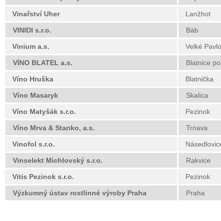
Vinařství Uher
Lanžhot
VINIDI s.r.o.
Báb
Vinium a.s.
Velké Pavlo
VÍNO BLATEL a.s.
Blatnice p
Víno Hruška
Blatnička
Víno Masaryk
Skalica
Víno Matyšák s.r.o.
Pezinok
Víno Mrva & Stanko, a.s.
Trnava
Vinofol s.r.o.
Násedlovic
Vinselekt Michlovský s.r.o.
Rakvice
Vitis Pezinok s.r.o.
Pezinok
Výzkumný ústav rostlinné výroby Praha
Praha