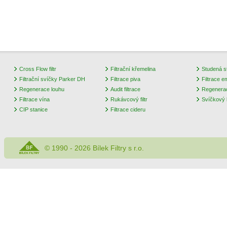
Cross Flow filtr
Filtrační křemelina
Studená st
Filtrační svíčky Parker DH
Filtrace piva
Filtrace e
Regenerace louhu
Audit filtrace
Regenera
Filtrace vína
Rukávcový filtr
Svíčkový k
CIP stanice
Filtrace cideru
© 1990 - 2026 Bílek Filtry s r.o.